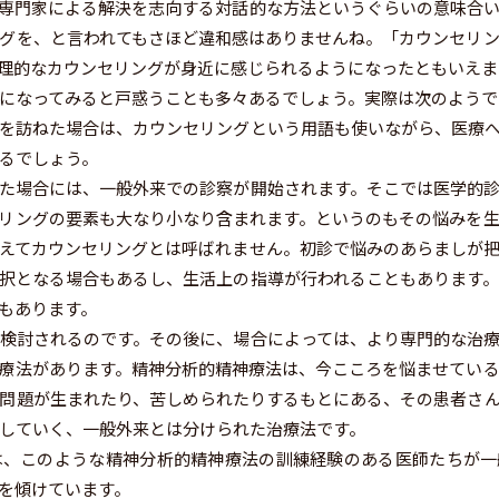
専門家による解決を志向する対話的な方法というぐらいの意味合
グを、と言われてもさほど違和感はありませんね。「カウンセリ
理的なカウンセリングが身近に感じられるようになったともいえま
になってみると戸惑うことも多々あるでしょう。実際は次のようで
を訪ねた場合は、カウンセリングという用語も使いながら、医療へ
るでしょう。
た場合には、一般外来での診察が開始されます。そこでは医学的診
リングの要素も大なり小なり含まれます。というのもその悩みを
えてカウンセリングとは呼ばれません。初診で悩みのあらましが
択となる場合もあるし、生活上の指導が行われることもあります
もあります。
検討されるのです。その後に、場合によっては、より専門的な治
療法があります。精神分析的精神療法は、今こころを悩ませてい
問題が生まれたり、苦しめられたりするもとにある、その患者さ
していく、一般外来とは分けられた治療法です。
、このような精神分析的精神療法の訓練経験のある医師たちが一
を傾けています。